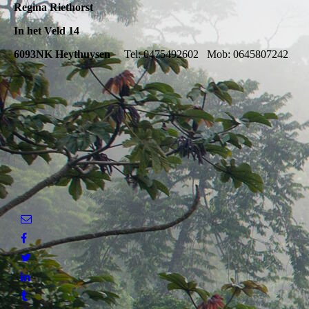
Regina Riethorst
In het Veld 14
6093NK Heythuysen
Tel: 0475492602 Mob: 0645807242